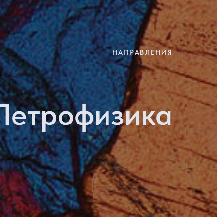
НАПРАВЛЕНИЯ
Пет
роф
изика